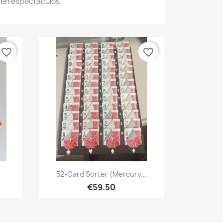
 en espectáculos.
favorite_border
favorite_border
Quick view

.
52-Card Sorter (Mercury...
€59.50