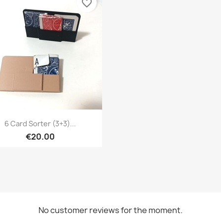
favorite_border
Quick view

6 Card Sorter (3+3)...
€20.00
No customer reviews for the moment.