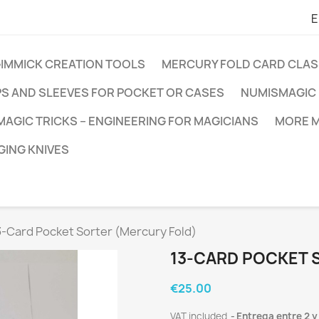
E
GIMMICK CREATION TOOLS
MERCURY FOLD CARD CLAS
PS AND SLEEVES FOR POCKET OR CASES
NUMISMAGIC 
MAGIC TRICKS – ENGINEERING FOR MAGICIANS
MORE M
ING KNIVES
3-Card Pocket Sorter (Mercury Fold)
13-CARD POCKET 
€25.00
VAT included
Entrega entre 2 y