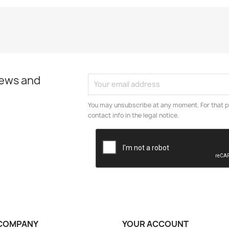
news and
You may unsubscribe at any moment. For that p
contact info in the legal notice.
COMPANY
YOUR ACCOUNT