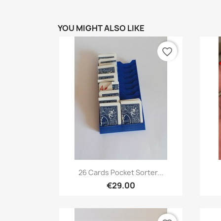
YOU MIGHT ALSO LIKE
favorite_border
Quick view

26 Cards Pocket Sorter...
€29.00