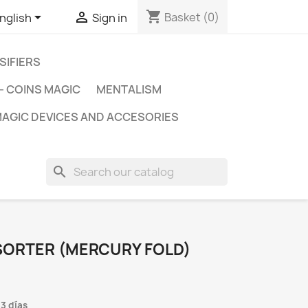
shopping_cart


Basket
(0)
nglish
Sign in
SIFIERS
- COINS MAGIC
MENTALISM
AGIC DEVICES AND ACCESORIES
search
SORTER (MERCURY FOLD)
 3 días