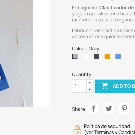
El magnífico
Clasificador de 
y ligero que almacena hasta
mantener tus cartas organiz
Fabricado en plástico resist
acceso en cualquier moment
Colour: Gray
White
Black
Orange
Blue
Gray
Quantity

ADD TO 
Share
Política de seguridad
(ver Términos y Condic