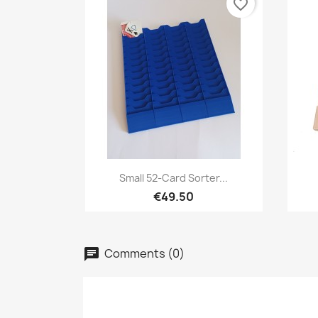
favorite_border
Quick view

Small 52-Card Sorter...
€49.50
Comments (0)