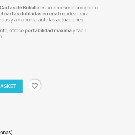
Cartas de Bolsillo
es un accesorio compacto
13 cartas dobladas en cuatro
, ideal para
adas y a mano durante las actuaciones.
ente, ofrece
portabilidad máxima
y fácil
o.
favorite_border
BASKET
iones)