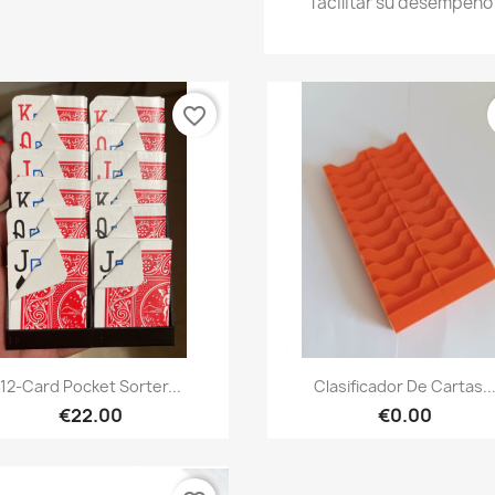
facilitar su desempeño
favorite_border
Quick view
Quick view


12-Card Pocket Sorter...
Clasificador De Cartas..
€22.00
€0.00