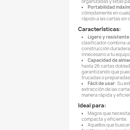
organizadas y listas pa
Portabilidad máxi
cómodamente en cualqu
rápido a las cartas sin
Características:
Ligero y resistente
clasificador combina 
construcción duradera
innecesario a tu equipo 
Capacidad de alm
hasta 26 cartas doblad
garantizando que pueda
trucadas o preparadas
Fácil de usar
: Su es
extracción de las carta
manera rápida y eficie
Ideal para:
Magos que necesit
compacta y eficiente.
Aquellos que busca