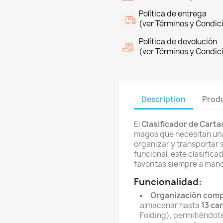
Política de entrega
(ver Términos y Condic
Política de devolución
(ver Términos y Condic
Description
Produ
El
Clasificador de Cartas
magos que necesitan una 
organizar y transportar 
funcional, este clasifica
favoritas siempre a mano
Funcionalidad:
Organización com
almacenar hasta
13 ca
Folding), permitiéndote