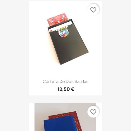
favorite_border
Cartera De Dos Salidas
12,50 €
favorite_border