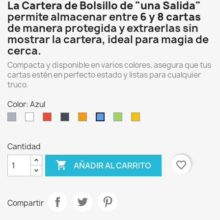
La Cartera de Bolsillo de "una Salida"
permite almacenar entre
6 y 8 cartas
de manera protegida y extraerlas sin
mostrar la cartera, ideal para magia de
cerca.
Compacta y disponible en varios colores, asegura que tus
cartas estén en perfecto estado y listas para cualquier
truco.
Color: Azul
Gris
Blanco
Rojo
Negro
Naranja
Verde
Amarillo
Azul
Cantidad

favorite_border
AÑADIR AL CARRITO
Compartir