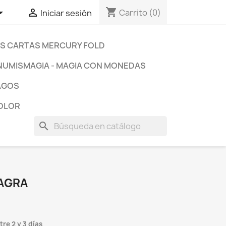
shopping_cart


Carrito
(0)
Iniciar sesión
S CARTAS MERCURY FOLD
NUMISMAGIA - MAGIA CON MONEDAS
MAGOS
COLOR
search
AGRA
re 2 y 3 días