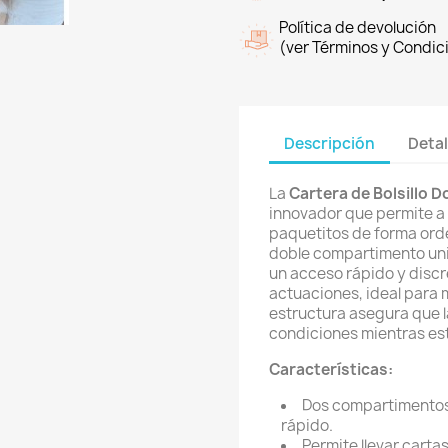
Política de devolución
(ver Términos y Condic
Descripción
Detal
La
Cartera de Bolsillo D
innovador que permite a 
paquetitos de forma ord
doble compartimento unid
un acceso rápido y discr
actuaciones, ideal para 
estructura asegura que 
condiciones mientras es
Características:
Dos compartimentos
rápido.
Permite llevar carta