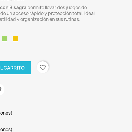
 con Bisagra
permite llevar dos juegos de
do un acceso rápido y protección total. Ideal
ilidad y organización en sus rutinas.
a
zul
Verde
Amarillo
favorite_border
AL CARRITO
iones)
iones)