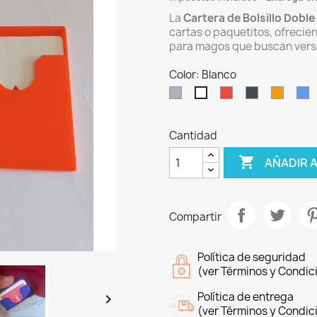
La
Cartera de Bolsillo Doble
cartas o paquetitos, ofrecien
para magos que buscan versat
Color: Blanco
Gris
Rojo
Negro
Naranj
A
Blanco
Cantidad

AÑADIR 
Compartir
Política de seguridad
(ver Términos y Condic
Política de entrega

(ver Términos y Condic