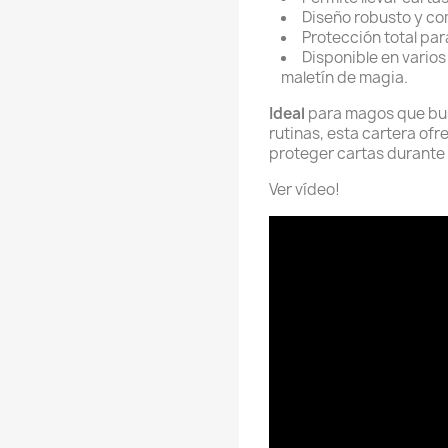
Diseño robusto y com
Protección total pa
Disponible en varios 
maletín de magia.
Ideal
para magos que busc
rutinas, esta cartera ofr
proteger cartas durante 
Ver vídeo!