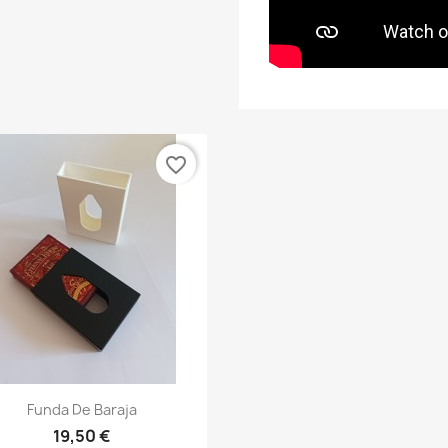
favorite_border
Vista rápida

Funda De Baraja
+3
19,50 €