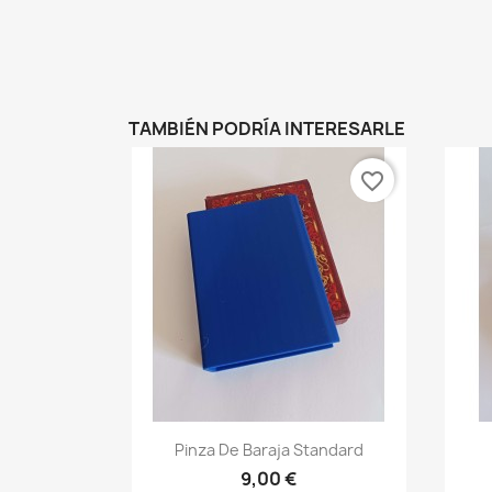
TAMBIÉN PODRÍA INTERESARLE
favorite_border
Vista rápida

Pinza De Baraja Standard
+3
9,00 €