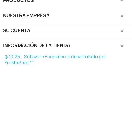
PRODUCTOS

NUESTRA EMPRESA

SU CUENTA

INFORMACIÓN DE LA TIENDA
keyboard_arrow_down
© 2026 - Software Ecommerce desarrollado por
PrestaShop™