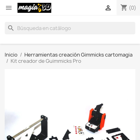
shopping_cart


(0)
search
Inicio
Herramientas creación Gimmicks cartomagia
Kit creador de Guimmicks Pro