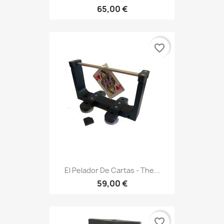
65,00 €
favorite_border
El Pelador De Cartas - The...
59,00 €
favorite_border