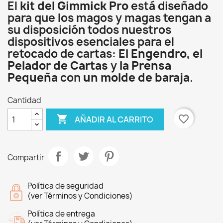
El
kit del Gimmick Pro
está diseñado
para que los magos y magas tengan a
su disposición todos nuestros
dispositivos esenciales para el
retocado de cartas:
El Engendro
,
el
Pelador de Cartas
y
la Prensa
Pequeña
con
un molde de baraja
.
Cantidad

favorite_border
AÑADIR AL CARRITO
Compartir
Política de seguridad
(ver Términos y Condiciones)
Política de entrega