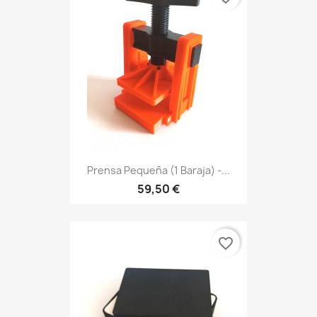
Prensa Pequeña (1 Baraja) -...
59,50 €
favorite_border