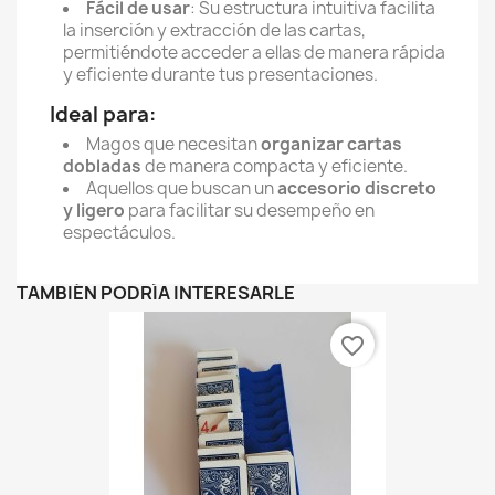
Fácil de usar
: Su estructura intuitiva facilita
la inserción y extracción de las cartas,
permitiéndote acceder a ellas de manera rápida
y eficiente durante tus presentaciones.
Ideal para:
Magos que necesitan
organizar cartas
dobladas
de manera compacta y eficiente.
Aquellos que buscan un
accesorio discreto
y ligero
para facilitar su desempeño en
espectáculos.
TAMBIÉN PODRÍA INTERESARLE
favorite_border