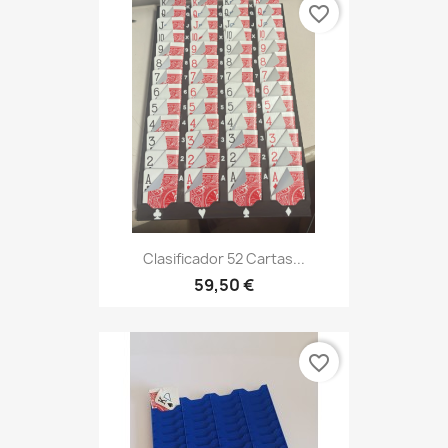
favorite_border
Clasificador 52 Cartas...
59,50 €
favorite_border