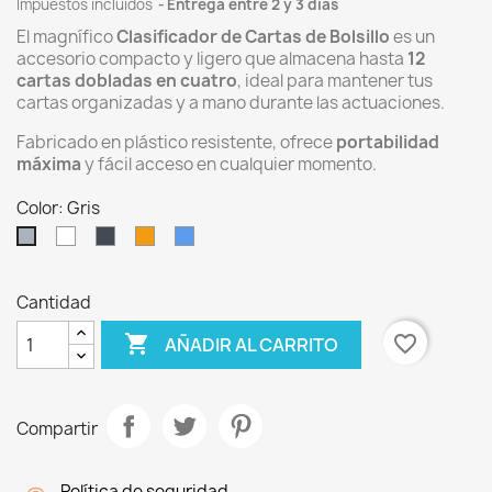
Impuestos incluidos
Entrega entre 2 y 3 días
El magnífico
Clasificador de Cartas de Bolsillo
es un
accesorio compacto y ligero que almacena hasta
12
cartas dobladas en cuatro
, ideal para mantener tus
cartas organizadas y a mano durante las actuaciones.
Fabricado en plástico resistente, ofrece
portabilidad
máxima
y fácil acceso en cualquier momento.
Color: Gris
Blanco
Negro
Naranja
Azul
Gris
Cantidad

favorite_border
AÑADIR AL CARRITO
Compartir
Política de seguridad